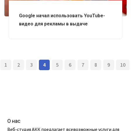
Google начал использовать YouTube-
видео для рекламы в выдаче
1
2
3
4
5
6
7
8
9
10
О нас
Веб-студия АКК предлагает всевозможные услуги для